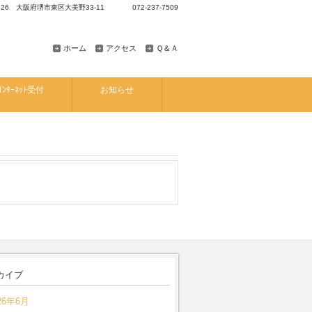
8126 大阪府堺市東区大美野33-11 072-237-7509
ホーム
アクセス
Ｑ＆Ａ
ｲﾝﾀｰﾈｯﾄ受付
お知らせ
カイブ
26年6月