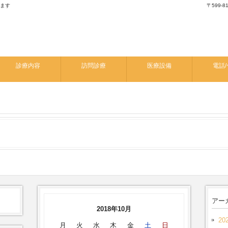
します
〒599-
診療内容
訪問診療
医療設備
電話/
アー
2018年10月
20
月
火
水
木
金
土
日