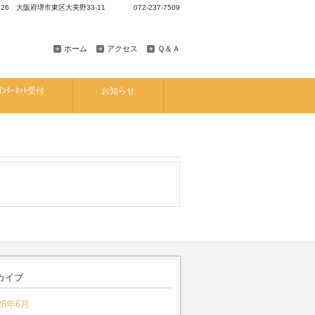
8126 大阪府堺市東区大美野33-11 072-237-7509
ホーム
アクセス
Ｑ＆Ａ
ｲﾝﾀｰﾈｯﾄ受付
お知らせ
カイブ
26年6月