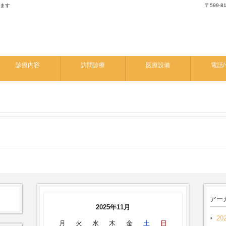
します
〒599-
診療内容
訪問診療
医療設備
電話/
アー
2025年11月
20
月
火
水
木
金
土
日