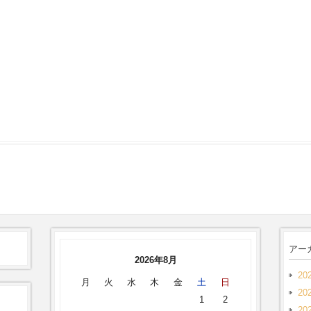
アー
2026年8月
20
月
火
水
木
金
土
日
20
1
2
20