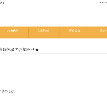
します
〒599-
診療内容
訪問診療
医療設備
電話/
）臨時休診のお知らせ★
り、
了承のほど、